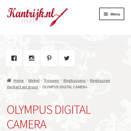
Ga
Ga
Menu
door
naar
naar
de
navigatie
inhoud
Welkom
Winkel
Subme
Over Kantrijk
uitvou
Home
Winkel
Trouwen
Ringkussens
Ringkussen
Contact
Vierkant wit groot
OLYMPUS DIGITAL CAMERA
OLYMPUS DIGITAL
CAMERA