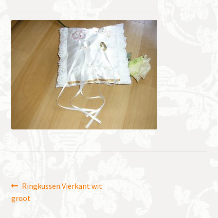
Bericht
Vorig
Ringkussen Vierkant wit
bericht:
groot
navigatie