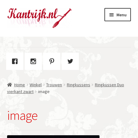
Ga
Ga
Menu
door
naar
naar
de
navigatie
inhoud
Welkom
Winkel
Subme
Over Kantrijk
uitvou
Home
Winkel
Trouwen
Ringkussens
Ringkussen Duo
Contact
vierkant zwart
image
image