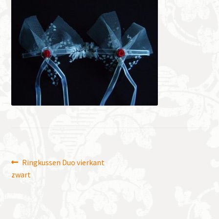
Bericht
Vorig
Ringkussen Duo vierkant
bericht:
zwart
navigatie