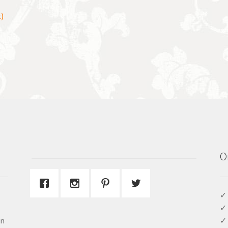
)
O
✓ 
✓ 
en
✓ 