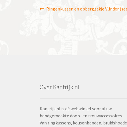
Bericht
Vorig
Ringenkussen en opbergzakje Vlinder (set
bericht:
navigatie
Over Kantrijk.nl
Kantrijk.nl is dé webwinkel voor al uw
handgemaakte doop- en trouwaccessoires.
Van ringkussens, kousenbanden, bruidshoed