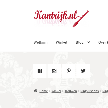
Ga
Ga
door
naar
naar
de
navigatie
inhoud
Welkom
Winkel
Blog
Over 
Home
Winkel
Trouwen
Ringkussens
Rin