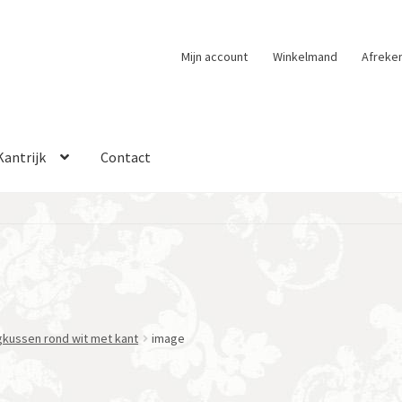
Mijn account
Winkelmand
Afreke
Kantrijk
Contact
gkussen rond wit met kant
image