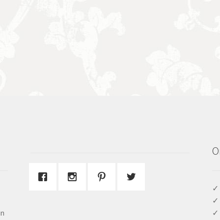
O
✓ 
✓ 
en
✓ 