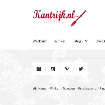
Ga
Ga
door
naar
naar
de
navigatie
inhoud
Welkom
Winkel
Blog
Over 
Home
Winkel
Trouwen
Ringkussens
Rin