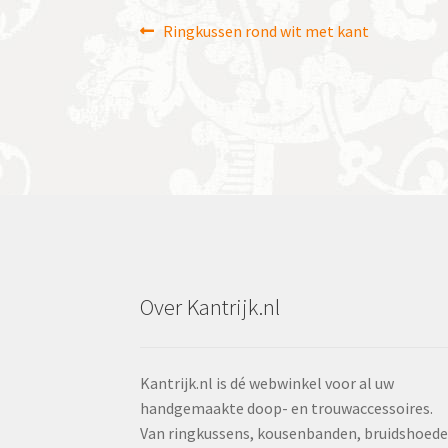
Bericht
Vorig
Ringkussen rond wit met kant
bericht:
navigatie
Over Kantrijk.nl
Kantrijk.nl is dé webwinkel voor al uw
handgemaakte doop- en trouwaccessoires.
Van ringkussens, kousenbanden, bruidshoed