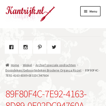
Ga
Ga
Menu
door
naar
naar
de
navigatie
inhoud
Welkom
Winkel
Subme
Over Kantrijk
uitvou
Home
Winkel
Archief speciale opdrachten
Contact
Doopdeken/Geboortedeken Broderie Organza Rozet
89F80F4C-
7E92-4163-8D89-0E02DC94760A
89F80F4C-7E92-4163-
8D89-0E02DC94760A