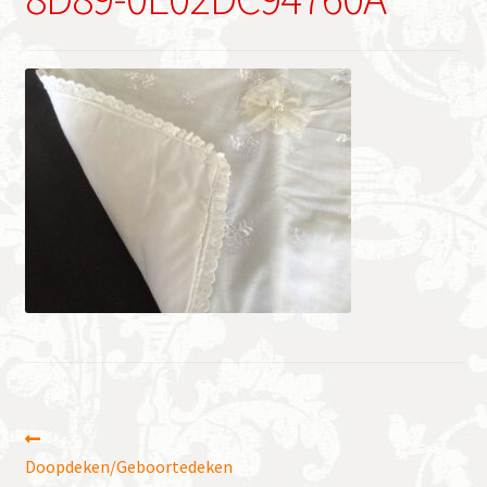
Bericht
Vorig
bericht:
Doopdeken/Geboortedeken