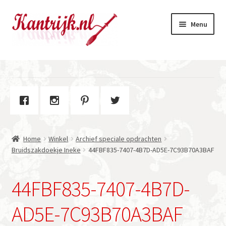
Ga
Ga
Menu
door
naar
naar
de
navigatie
inhoud
Welkom
Winkel
Subme
Over Kantrijk
uitvou
Home
Winkel
Archief speciale opdrachten
Contact
Bruidszakdoekje Ineke
44FBF835-7407-4B7D-AD5E-7C93B70A3BAF
44FBF835-7407-4B7D-
AD5E-7C93B70A3BAF