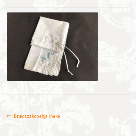
Bericht
Vorig
Bruidszakdoekje Ineke
bericht:
navigatie