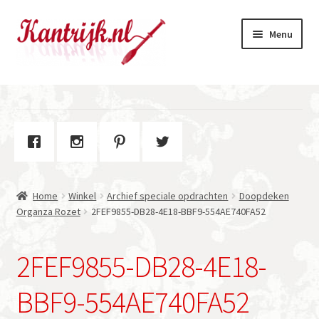
Ga
Ga
Menu
door
naar
naar
de
navigatie
inhoud
Welkom
Winkel
Subme
Over Kantrijk
uitvou
Home
Winkel
Archief speciale opdrachten
Doopdeken
Contact
Organza Rozet
2FEF9855-DB28-4E18-BBF9-554AE740FA52
2FEF9855-DB28-4E18-
BBF9-554AE740FA52