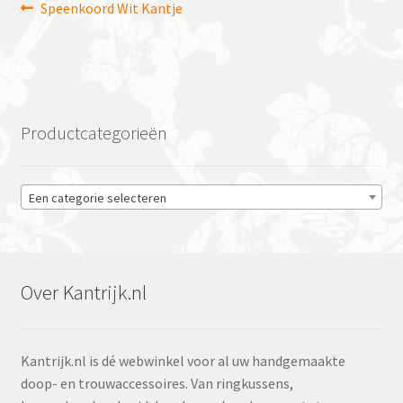
Bericht
Vorig
Speenkoord Wit Kantje
bericht:
navigatie
Productcategorieën
Een categorie selecteren
Over Kantrijk.nl
Kantrijk.nl is dé webwinkel voor al uw handgemaakte
doop- en trouwaccessoires. Van ringkussens,