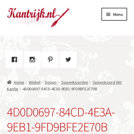
Ga
Ga
Menu
door
naar
naar
de
navigatie
inhoud
Welkom
Winkel
Subme
Over Kantrijk
uitvou
Home
Winkel
Dopen
Speenkoorden
Speenkoord Wit
Contact
Kantje
4D0D0697-84CD-4E3A-9EB1-9FD9BFE2E70B
4D0D0697-84CD-4E3A-
9EB1-9FD9BFE2E70B