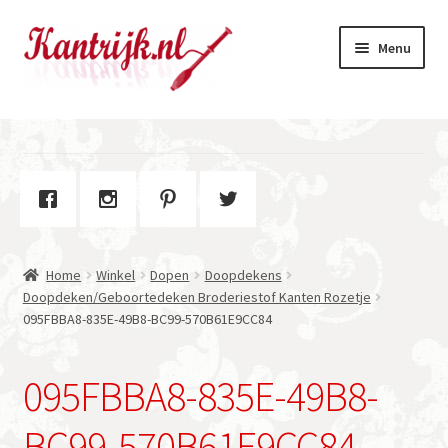
Ga
Ga
Menu
door
naar
naar
de
navigatie
inhoud
Welkom
Winkel
Subme
Over Kantrijk
uitvou
Home
Winkel
Dopen
Doopdekens
Contact
Doopdeken/Geboortedeken Broderiestof Kanten Rozetje
095FBBA8-835E-49B8-BC99-570B61E9CC84
095FBBA8-835E-49B8-
BC99-570B61E9CC84