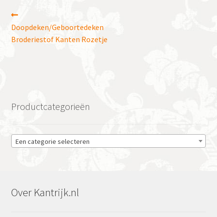
Bericht
Vorig
bericht:
Doopdeken/Geboortedeken
navigatie
Broderiestof Kanten Rozetje
Productcategorieën
Een categorie selecteren
Over Kantrijk.nl