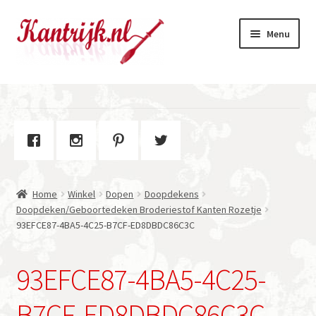
Ga
Ga
Menu
door
naar
naar
de
navigatie
inhoud
Welkom
Winkel
Subme
Over Kantrijk
uitvou
Home
Winkel
Dopen
Doopdekens
Contact
Doopdeken/Geboortedeken Broderiestof Kanten Rozetje
93EFCE87-4BA5-4C25-B7CF-ED8DBDC86C3C
93EFCE87-4BA5-4C25-
B7CF-ED8DBDC86C3C