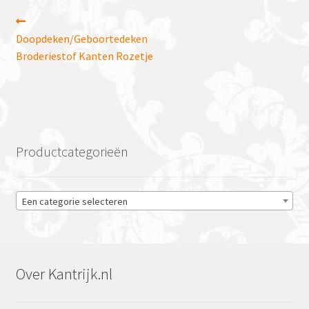
Bericht
Vorig
bericht:
Doopdeken/Geboortedeken
navigatie
Broderiestof Kanten Rozetje
Productcategorieën
Een categorie selecteren
Over Kantrijk.nl