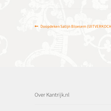
Bericht
Vorig
Doopdeken Satijn Bloesem (UITVERKOC
bericht:
navigatie
Over Kantrijk.nl