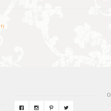
HT)
O