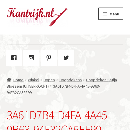
Ga
Ga
Menu
door
naar
naar
de
navigatie
inhoud
Welkom
Winkel
Subme
Over Kantrijk
uitvou
Home
Winkel
Dopen
Doopdekens
Doopdeken Satijn
Contact
Bloesem (UITVERKOCHT)
3A61D7B4-D4FA-4A45-9B63-
94F32CA5EF99
3A61D7B4-D4FA-4A45-
9B63-94F32CA5EF99