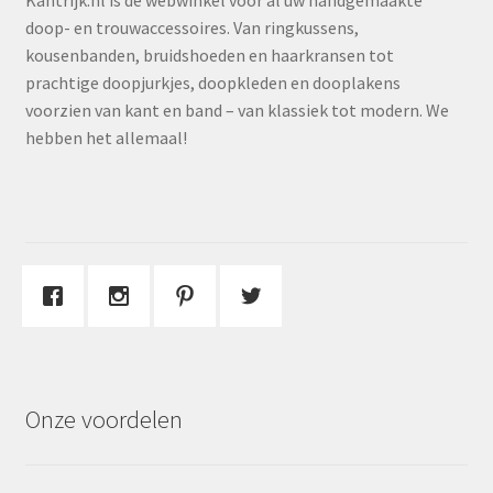
Kantrijk.nl is dé webwinkel voor al uw handgemaakte
doop- en trouwaccessoires. Van ringkussens,
kousenbanden, bruidshoeden en haarkransen tot
prachtige doopjurkjes, doopkleden en dooplakens
voorzien van kant en band – van klassiek tot modern. We
hebben het allemaal!
Onze voordelen