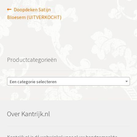
Bericht
Vorig
Doopdeken Satijn
bericht:
Bloesem (UITVERKOCHT)
navigatie
Productcategorieën
Een categorie selecteren
Over Kantrijk.nl