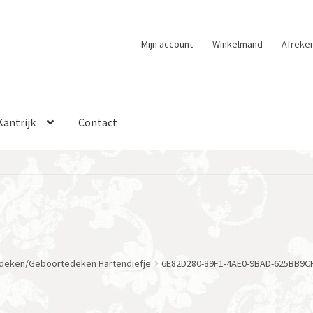
Mijn account
Winkelmand
Afreke
Kantrijk
Contact
deken/Geboortedeken Hartendiefje
6E82D280-89F1-4AE0-9BAD-625BB9C