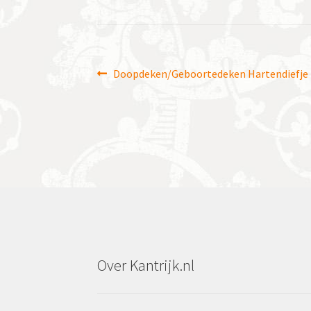
Bericht
Vorig
Doopdeken/Geboortedeken Hartendiefje
bericht:
navigatie
Over Kantrijk.nl