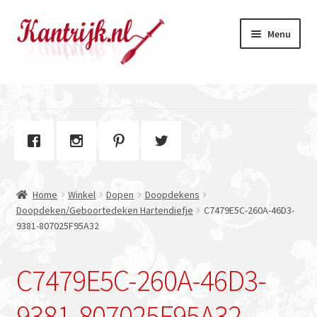
Ga
Ga
Menu
door
naar
naar
de
navigatie
inhoud
Welkom
Winkel
Subme
Over Kantrijk
uitvou
Home
Winkel
Dopen
Doopdekens
Contact
Doopdeken/Geboortedeken Hartendiefje
C7479E5C-260A-46D3-
9381-807025F95A32
C7479E5C-260A-46D3-
9381-807025F95A32