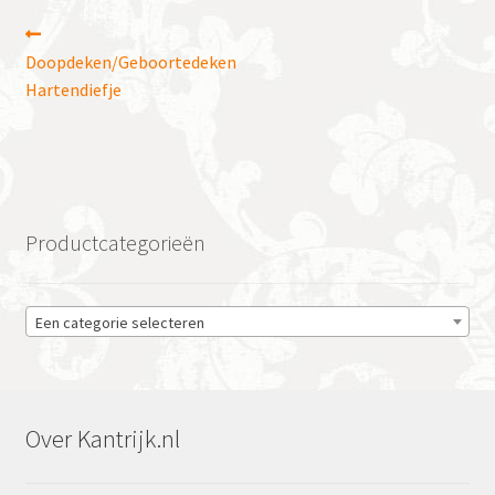
Bericht
Vorig
bericht:
Doopdeken/Geboortedeken
navigatie
Hartendiefje
Productcategorieën
Een categorie selecteren
Over Kantrijk.nl