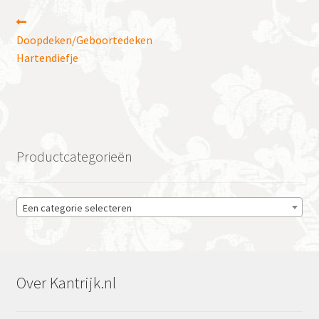
Bericht
Vorig
bericht:
Doopdeken/Geboortedeken
navigatie
Hartendiefje
Productcategorieën
Een categorie selecteren
Over Kantrijk.nl