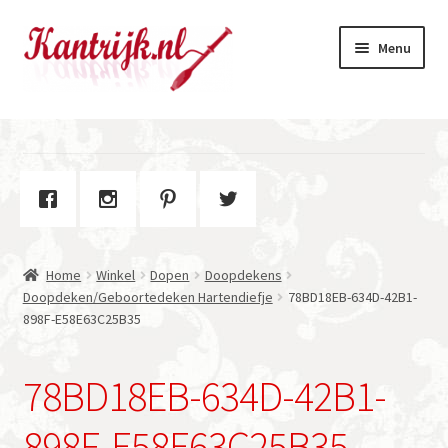
Ga
Ga
Menu
door
naar
naar
de
navigatie
inhoud
Welkom
Winkel
Subme
Over Kantrijk
uitvou
Home
Winkel
Dopen
Doopdekens
Contact
Doopdeken/Geboortedeken Hartendiefje
78BD18EB-634D-42B1-
898F-E58E63C25B35
78BD18EB-634D-42B1-
898F-E58E63C25B35