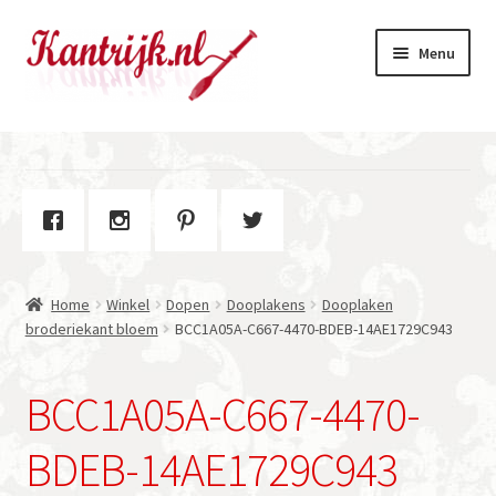
Ga
Ga
Menu
door
naar
naar
de
navigatie
inhoud
Welkom
Winkel
Subme
Over Kantrijk
uitvou
Home
Winkel
Dopen
Dooplakens
Dooplaken
Contact
broderiekant bloem
BCC1A05A-C667-4470-BDEB-14AE1729C943
BCC1A05A-C667-4470-
BDEB-14AE1729C943