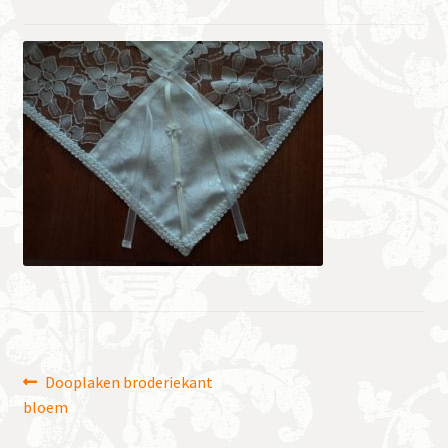
Bericht
Vorig
Dooplaken broderiekant
bericht:
bloem
navigatie