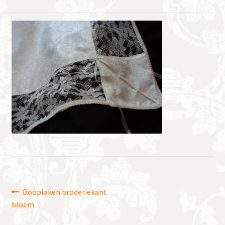
Bericht
Vorig
Dooplaken broderiekant
bericht:
bloem
navigatie