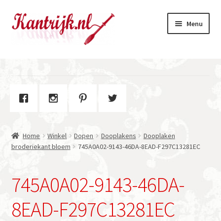
Ga
Ga
Menu
door
naar
naar
de
navigatie
inhoud
Welkom
Winkel
Subme
Over Kantrijk
uitvou
Home
Winkel
Dopen
Dooplakens
Dooplaken
Contact
broderiekant bloem
745A0A02-9143-46DA-8EAD-F297C13281EC
745A0A02-9143-46DA-
8EAD-F297C13281EC