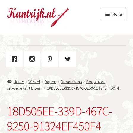
Ga
Ga
Menu
door
naar
naar
de
navigatie
inhoud
Welkom
Winkel
Subme
Over Kantrijk
uitvou
Home
Winkel
Dopen
Dooplakens
Dooplaken
Contact
broderiekant bloem
18D505EE-339D-467C-9250-91324EF450F4
18D505EE-339D-467C-
9250-91324EF450F4