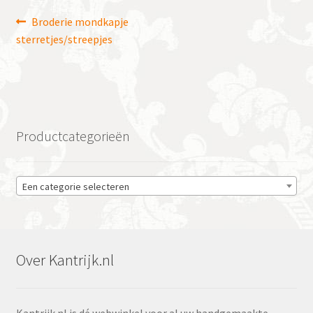
Bericht
Vorig
Broderie mondkapje
bericht:
sterretjes/streepjes
navigatie
Productcategorieën
Een categorie selecteren
Over Kantrijk.nl