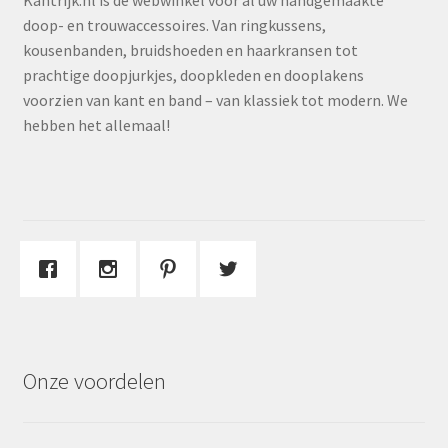
Kantrijk.nl is dé webwinkel voor al uw handgemaakte
doop- en trouwaccessoires. Van ringkussens,
kousenbanden, bruidshoeden en haarkransen tot
prachtige doopjurkjes, doopkleden en dooplakens
voorzien van kant en band – van klassiek tot modern. We
hebben het allemaal!
Onze voordelen