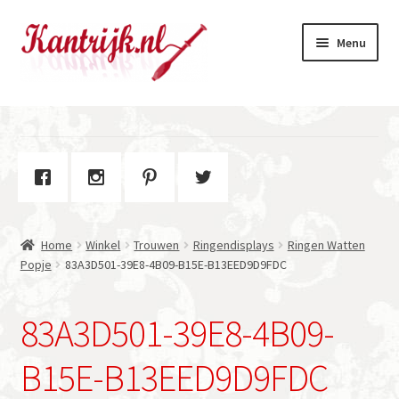
Ga
Ga
Menu
door
naar
naar
de
navigatie
inhoud
Welkom
Winkel
Subme
Over Kantrijk
uitvou
Home
Winkel
Trouwen
Ringendisplays
Ringen Watten
Contact
Popje
83A3D501-39E8-4B09-B15E-B13EED9D9FDC
83A3D501-39E8-4B09-
B15E-B13EED9D9FDC