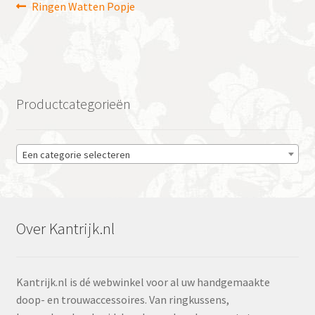
Bericht
Vorig
Ringen Watten Popje
bericht:
navigatie
Productcategorieën
Een categorie selecteren
Over Kantrijk.nl
Kantrijk.nl is dé webwinkel voor al uw handgemaakte
doop- en trouwaccessoires. Van ringkussens,