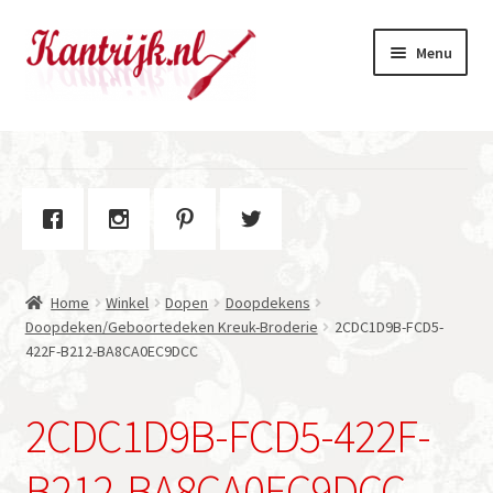
Ga
Ga
Menu
door
naar
naar
de
navigatie
inhoud
Welkom
Winkel
Subme
Over Kantrijk
uitvou
Home
Winkel
Dopen
Doopdekens
Contact
Doopdeken/Geboortedeken Kreuk-Broderie
2CDC1D9B-FCD5-
422F-B212-BA8CA0EC9DCC
2CDC1D9B-FCD5-422F-
B212-BA8CA0EC9DCC