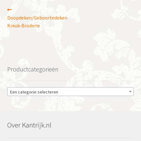
Bericht
Vorig
bericht:
Doopdeken/Geboortedeken
navigatie
Kreuk-Broderie
Productcategorieën
Een categorie selecteren
Over Kantrijk.nl