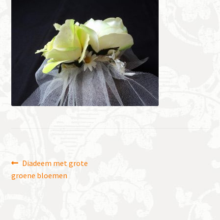
Bericht
Vorig
Diadeem met grote
bericht:
groene bloemen
navigatie