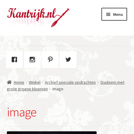
Ga
Ga
Menu
door
naar
naar
de
navigatie
inhoud
Welkom
Winkel
Subme
Over Kantrijk
uitvou
Home
Winkel
Archief speciale opdrachten
Diadeem met
Contact
grote groene bloemen
image
image