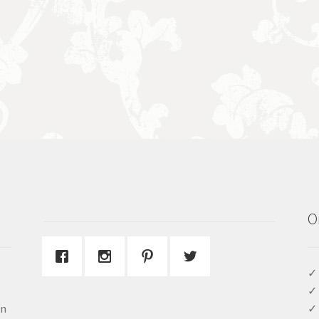
O
✓ 
✓ 
en
✓ 