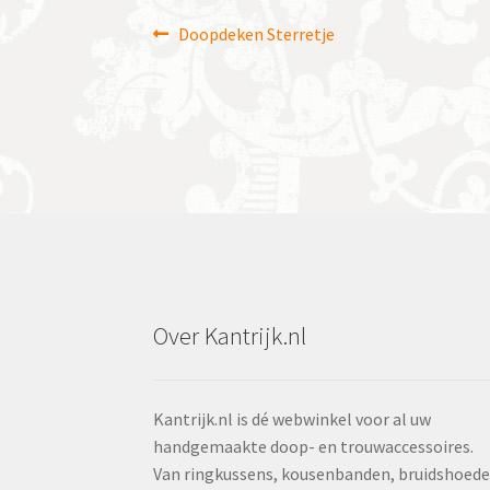
Bericht
Vorig
Doopdeken Sterretje
bericht:
navigatie
Over Kantrijk.nl
Kantrijk.nl is dé webwinkel voor al uw
handgemaakte doop- en trouwaccessoires.
Van ringkussens, kousenbanden, bruidshoed