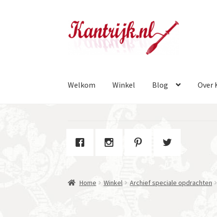
Ga
Ga
door
naar
naar
de
navigatie
inhoud
Welkom
Winkel
Blog
Over 
Home
Winkel
Archief speciale opdrachten