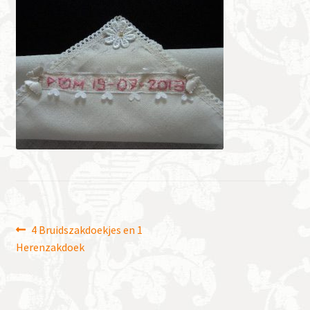
Bericht
Vorig
4 Bruidszakdoekjes en 1
bericht:
Herenzakdoek
navigatie