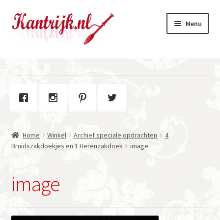
Ga
Ga
Menu
door
naar
naar
de
navigatie
inhoud
Welkom
Winkel
Subme
Over Kantrijk
uitvou
Home
Winkel
Archief speciale opdrachten
4
Contact
Bruidszakdoekjes en 1 Herenzakdoek
image
image