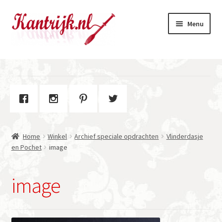
Ga
Ga
Menu
door
naar
naar
de
navigatie
inhoud
Welkom
Winkel
Subme
Over Kantrijk
uitvou
Home
Winkel
Archief speciale opdrachten
Vlinderdasje
Contact
en Pochet
image
image