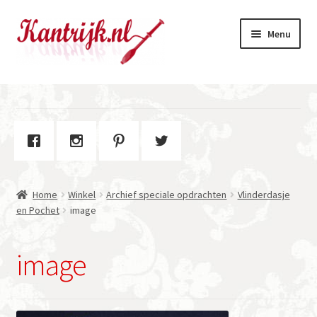
Ga
Ga
Menu
door
naar
naar
de
navigatie
inhoud
Welkom
Winkel
Subme
Over Kantrijk
uitvou
Home
Winkel
Archief speciale opdrachten
Vlinderdasje
Contact
en Pochet
image
image