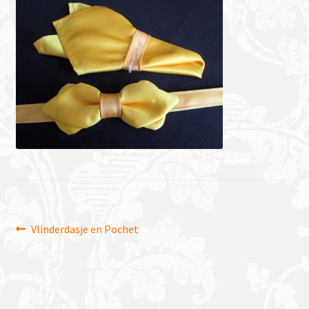
Bericht
Vorig
Vlinderdasje en Pochet
bericht:
navigatie