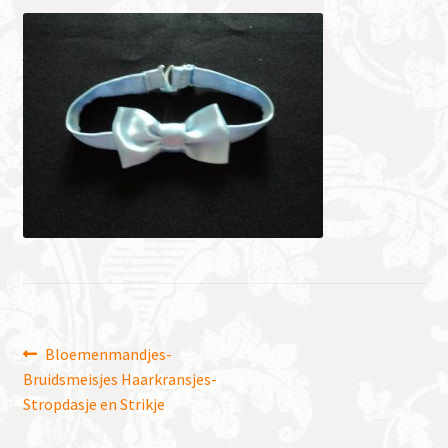
Bericht
Vorig
Bloemenmandjes-
bericht:
Bruidsmeisjes Haarkransjes-
navigatie
Stropdasje en Strikje