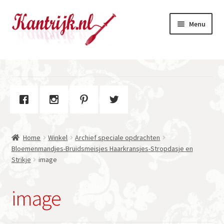
Ga
Ga
Menu
door
naar
naar
de
navigatie
inhoud
Welkom
Winkel
Subme
Over Kantrijk
uitvou
Home
Winkel
Archief speciale opdrachten
Contact
Bloemenmandjes-Bruidsmeisjes Haarkransjes-Stropdasje en
Strikje
image
image