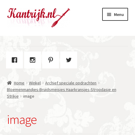
Ga
Ga
Menu
door
naar
naar
de
navigatie
inhoud
Welkom
Winkel
Subme
Over Kantrijk
uitvou
Home
Winkel
Archief speciale opdrachten
Contact
Bloemenmandjes-Bruidsmeisjes Haarkransjes-Stropdasje en
Strikje
image
image