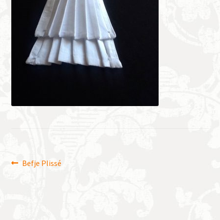
Bericht
Vorig
Befje Plissé
bericht:
navigatie