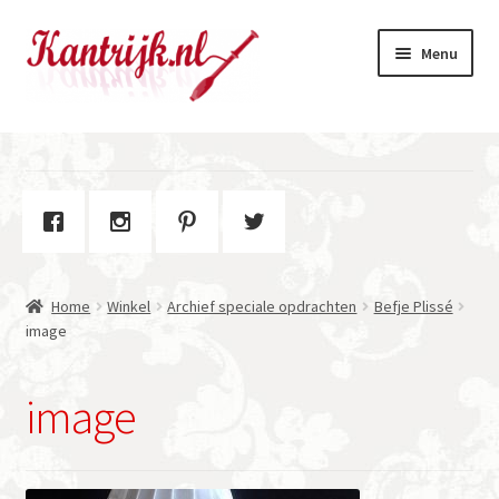
Ga
Ga
Menu
door
naar
naar
de
navigatie
inhoud
Welkom
Winkel
Subme
Over Kantrijk
uitvou
Home
Winkel
Archief speciale opdrachten
Befje Plissé
Contact
image
image