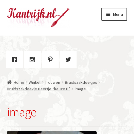
Ga
Ga
Menu
door
naar
naar
de
navigatie
inhoud
Welkom
Winkel
Subme
Over Kantrijk
uitvou
Home
Winkel
Trouwen
Bruidszakdoekjes
Contact
Bruidszakdoekje Beertje “keuze B”
image
image