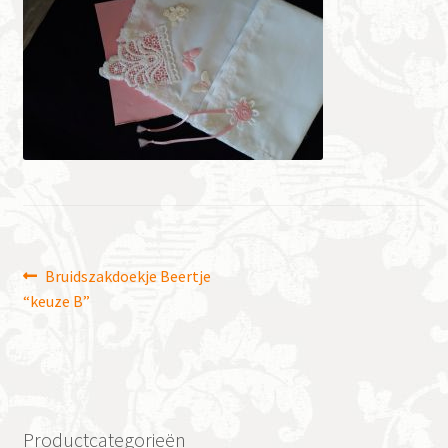
Bericht
Vorig
Bruidszakdoekje Beertje
bericht:
“keuze B”
navigatie
Productcategorieën