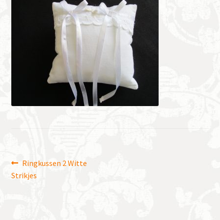
Bericht
Vorig
Ringkussen 2 Witte
bericht:
Strikjes
navigatie