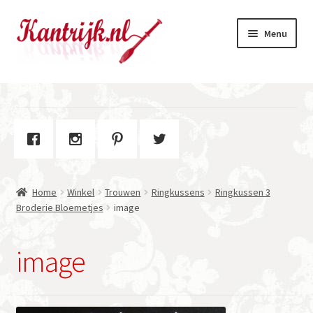
Ga
Ga
Menu
door
naar
naar
de
navigatie
inhoud
Welkom
Winkel
Subme
Over Kantrijk
uitvou
Home
Winkel
Trouwen
Ringkussens
Ringkussen 3
Contact
Broderie Bloemetjes
image
image