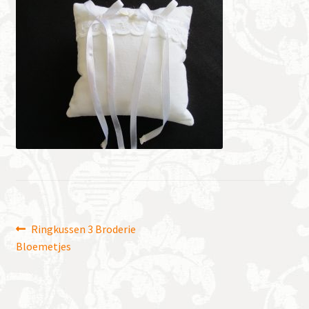
Bericht
Vorig
Ringkussen 3 Broderie
bericht:
Bloemetjes
navigatie