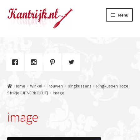
Ga
Ga
Menu
door
naar
naar
de
navigatie
inhoud
Welkom
Winkel
Subme
Over Kantrijk
uitvou
Home
Winkel
Trouwen
Ringkussens
Ringkussen Roze
Contact
Strikje (UITVERKOCHT)
image
image