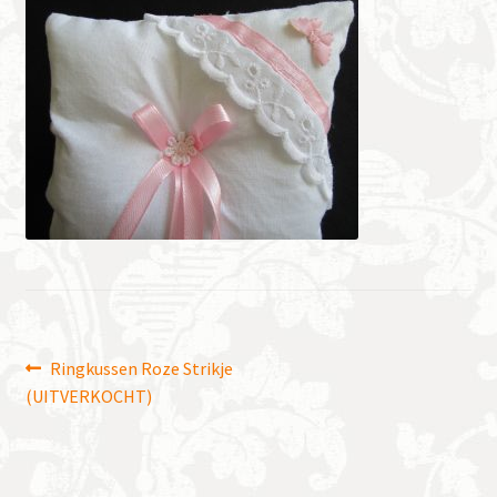
Bericht
Vorig
Ringkussen Roze Strikje
bericht:
(UITVERKOCHT)
navigatie